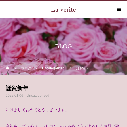
La verite
BLOG
ブログ
Uncategorized
謹賀新年
謹賀新年
2022.01.06
Uncategorized
明けましておめでとうございます。
今年も、プライベートサロンLa veriteをどうぞよろしくお願い致