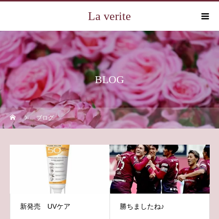
La verite
BLOG
ブログ
新発売 UVケア
勝ちましたね♪