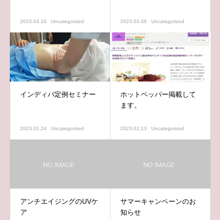
2023.03.16
Uncategorized
2023.03.06
Uncategorized
インディバ定例セミナー
ホットペッパー掲載して
ます。
2023.02.24
Uncategorized
2023.02.13
Uncategorized
アンチエイジングのUVケ
サマーキャンペーンのお
ア
知らせ