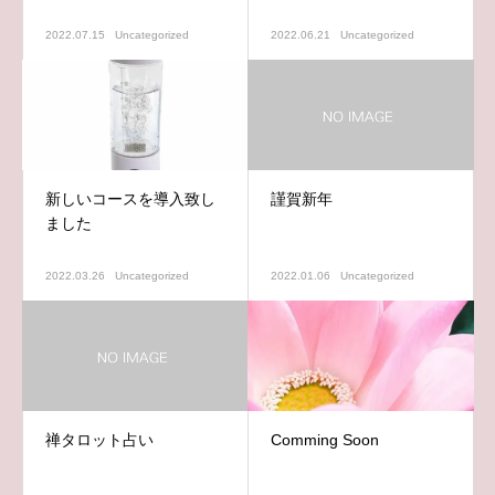
2022.07.15
Uncategorized
2022.06.21
Uncategorized
新しいコースを導入致し
謹賀新年
ました
2022.03.26
Uncategorized
2022.01.06
Uncategorized
禅タロット占い
Comming Soon